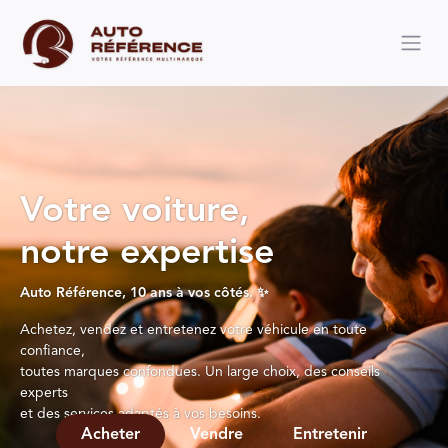
Votre voiture,
notre expertise
Auto Référence, 10 ans à vos côtés. ✨
Achetez, vendez et entretenez votre véhicule en toute
confiance,
toutes marques confondues. Un large choix, des conseils
experts
et des services adaptés à vos besoins.
Acheter
Vendre
Entretenir