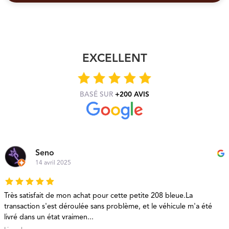
EXCELLENT
BASÉ SUR
+
200
AVIS
Seno
14 avril 2025
Très satisfait de mon achat pour cette petite 208 bleue.La
J
transaction s'est déroulée sans problème, et le véhicule m'a été
p
livré dans un état vraimen...
c